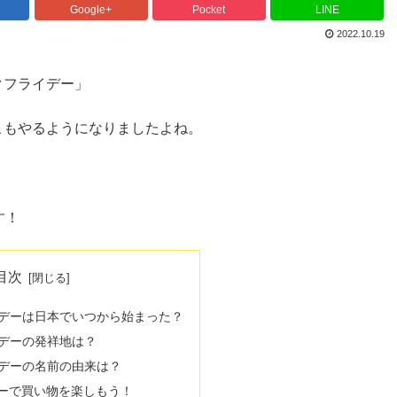
Google+
Pocket
LINE
2022.10.19
クフライデー」
こもやるようになりましたよね。
す！
目次
イデーは日本でいつから始まった？
イデーの発祥地は？
イデーの名前の由来は？
ーで買い物を楽しもう！