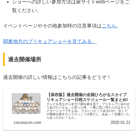
ショーへの詳しい参加方法は家サイトwebページをご
覧ください。
イベントページやその他参加時の注意事項は
こちら
。
関東地方のプリキュアショーを見てみる。
過去開催場所
過去開催の詳しい情報はこちらの記事をどうぞ！
【保存版】過去開催の全国ひろがるスカイプ
リキュアショー日程スケジュール一覧まとめ!
テレビを見ながら全力で踊る娘を見て、プリキュアに会わせ
てあげたいなぁ…と思った時、一番に思い浮かぶのはキャラ
クターショーですよね。 でもいつどこであるのか、近くで
の開催を探すのってけっこう大変だし、ああ～！先週だった
らあったのに！なん...
cocorocon.com
2020.01.21