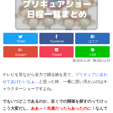
Twitter
Facebook
はてブ
Google+
Pocket
LINE
2019.11.29
2022.11.07
テレビを見ながら全力で踊る娘を見て、
プリキュアに会わ
せてあげたいなぁ…
と思った時、一番に思い浮かぶのはキ
ャラクターショーですよね。
でもいつどこであるのか、近くでの開催を探すのってけっ
こう大変だし、
ああ～！先週だったらあったのに！
なんて