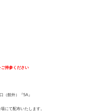
をご持参ください
入口（館外）『5A』
会場にて配布いたします。