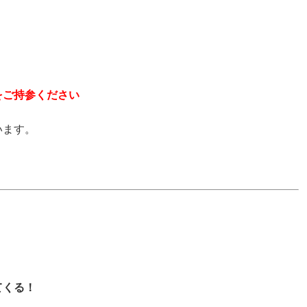
をご持参ください
います。
てくる！