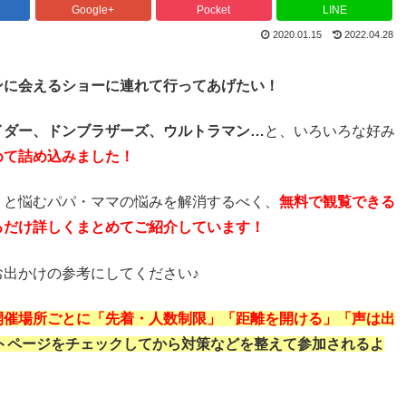
Google+
Pocket
LINE
2020.01.15
2022.04.28
ンに会えるショーに連れて行ってあげたい！
イダー、ドンブラザーズ、ウルトラマン…
と、いろいろな好み
めて詰め込みました！
！
と悩むパパ・ママの悩みを解消するべく、
無料で観覧できる
るだけ詳しくまとめてご紹介しています！
出かけの参考にしてください♪
開催場所ごとに「先着・人数制限」「距離を開ける」「声は出
トページをチェックしてから対策などを整えて参加されるよ