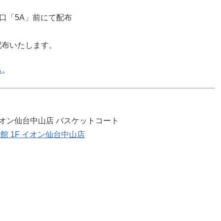
入口「5A」前にて配布
配布いたします。
ら
。
）イオン仙台中山店 バスケットコート
 1F イオン仙台中山店