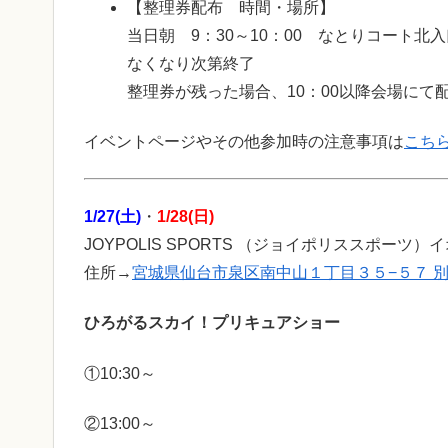
【整理券配布 時間・場所】
当日朝 9：30～10：00 なとりコート北
なくなり次第終了
整理券が残った場合、10：00以降会場にて
イベントページやその他参加時の注意事項は
こち
1/27(土)
・
1/28(日)
JOYPOLIS SPORTS （ジョイポリススポーツ
住所→
宮城県仙台市泉区南中山１丁目３５−５７ 別館
ひろがるスカイ！プリキュアショー
①10:30～
②13:00～